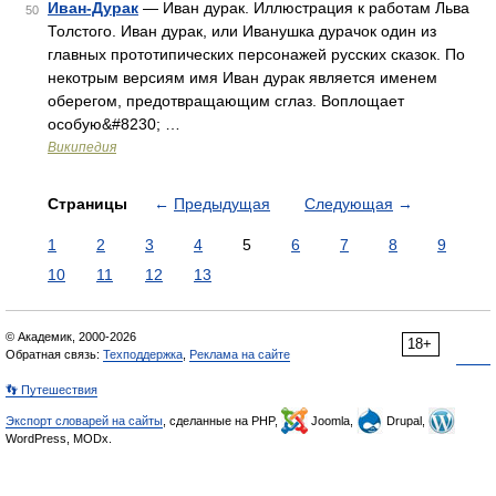
Иван-Дурак
— Иван дурак. Иллюстрация к работам Льва
50
Толстого. Иван дурак, или Иванушка дурачок один из
главных прототипических персонажей русских сказок. По
некотрым версиям имя Иван дурак является именем
оберегом, предотвращающим сглаз. Воплощает
особую&#8230; …
Википедия
Страницы
←
Предыдущая
Следующая
→
1
2
3
4
5
6
7
8
9
10
11
12
13
© Академик, 2000-2026
18+
Обратная связь:
Техподдержка
,
Реклама на сайте
👣 Путешествия
Экспорт словарей на сайты
, сделанные на PHP,
Joomla,
Drupal,
WordPress, MODx.