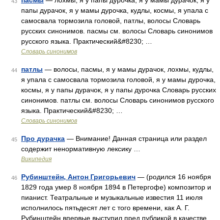
пасмы
— лохмы, я у папы дурочка, я у мамы дурачок, я у
43
папы дурачок, я у мамы дурочка, кудлы, космы, я упала с
самосвала тормозила головой, патлы, волосы Словарь
русских синонимов. пасмы см. волосы Словарь синонимов
русского языка. Практический&#8230; …
Словарь синонимов
патлы
— волосы, пасмы, я у мамы дурачок, лохмы, кудлы,
44
я упала с самосвала тормозила головой, я у мамы дурочка,
космы, я у папы дурачок, я у папы дурочка Словарь русских
синонимов. патлы см. волосы Словарь синонимов русского
языка. Практический&#8230; …
Словарь синонимов
Про дурачка
— Внимание! Данная страница или раздел
45
содержит ненормативную лексику …
Википедия
Рубинштейн, Антон Григорьевич
— (родился 16 ноября
46
1829 года умер 8 ноября 1894 в Петергофе) композитор и
пианист. Театральные и музыкальные известия 11 июля
исполнилось пятьдесят лет с того времени, как А. Г.
Рубинштейн впервые выступил пред публикой в качестве