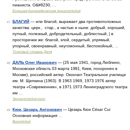
пианиста. О&#8230; …
Большая биографическая энциклопедия
БЛАГИЙ
— или благой, выражает два противоположных
47
качества: церк., ·стар., а частью и ныне: добрый, хороший,
путный, полезный, добродетельный, доблестный; | в
просторечии же: благой, злой, сердитый, упрямый,
упорный, своенравный, неугомонный, беспокойный; …
Толковый словарь Даля
ДАЛЬ Олег Иванович
— (25 мая 1941, город Люблино,
48
Московская область 03 марта 1981, Киев, похоронен в
Москве), российский актер. Окончил Театральное училище
им. М. Щепкина (1963). В 1963 1969, 1973 1976 актер
театра «Современник», в 1971 1973 Ленинградского театра
им …
Энциклопедия кино
Кюи, Цезарь Антонович
— Цезарь Кюи César Cui
49
Основная информация …
Википедия